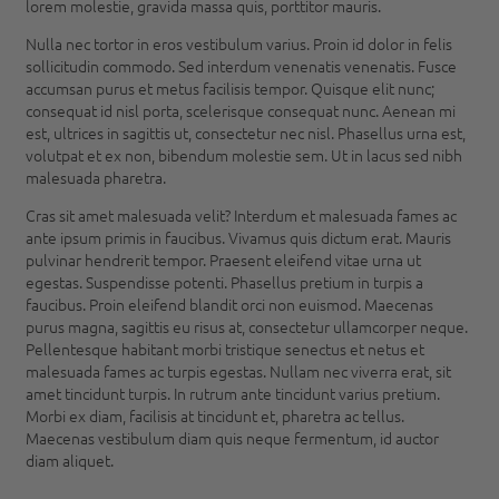
lorem molestie, gravida massa quis, porttitor mauris.
Nulla nec tortor in eros vestibulum varius. Proin id dolor in felis
sollicitudin commodo. Sed interdum venenatis venenatis. Fusce
accumsan purus et metus facilisis tempor. Quisque elit nunc;
consequat id nisl porta, scelerisque consequat nunc. Aenean mi
est, ultrices in sagittis ut, consectetur nec nisl. Phasellus urna est,
volutpat et ex non, bibendum molestie sem. Ut in lacus sed nibh
malesuada pharetra.
Cras sit amet malesuada velit? Interdum et malesuada fames ac
ante ipsum primis in faucibus. Vivamus quis dictum erat. Mauris
pulvinar hendrerit tempor. Praesent eleifend vitae urna ut
egestas. Suspendisse potenti. Phasellus pretium in turpis a
faucibus. Proin eleifend blandit orci non euismod. Maecenas
purus magna, sagittis eu risus at, consectetur ullamcorper neque.
Pellentesque habitant morbi tristique senectus et netus et
malesuada fames ac turpis egestas. Nullam nec viverra erat, sit
amet tincidunt turpis. In rutrum ante tincidunt varius pretium.
Morbi ex diam, facilisis at tincidunt et, pharetra ac tellus.
Maecenas vestibulum diam quis neque fermentum, id auctor
diam aliquet.