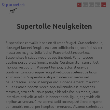
Skip to content
Français
English
Deutsch
Españo
Swingtec
Ein Unternehmen mit Tradition
Supertolle Neuigkeiten
Suspendisse convallis id sapien sit amet feugiat. Cras scelerisque,
risus eget laoreet feugiat, ex diam sollicitudin ex, non facilisis orci
massa sed magna. Nulla facilisi. Praesent ut tincidunt ex.
Suspendisse tristique nec eros sed tincidunt. Pellentesque
dapibus posuere est fringilla mattis. Curabitur dignissim elit ut
rhoncus vestibulum. Praesent tempor, lectus at gravida
condimentum, orci augue feugiat velit, quis scelerisque lacus
enim non nisi. Suspendisse aliquam interdum metus vel
pellentesque. Fusce ut semper orci. Donec elementum auctor
nulla sit amet lobortis? Morbi non sollicitudin est. Maecenas
maximus, arcu ac faucibus porta, nibh odio facilisis metus, vitae
interdum orci velit ut odio. In hendrerit nisi ligula, at gravida elit
dapibus accumsan. Class aptent taciti sociosqu ad litora torquent
per conubia nostra, per inceptos himenaeos. Vivamus scelerisque