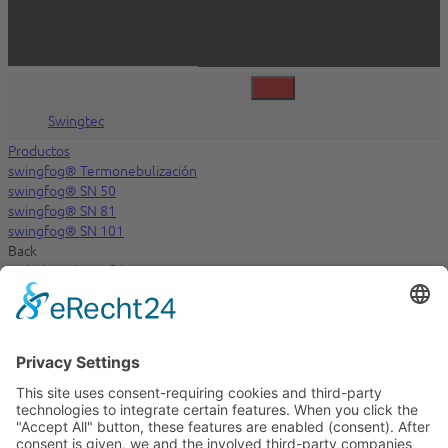
©2026 Swingtec GmbH, Isny, Deutschland
Swingtec
Productos
swingfog® Termonebulización
swingfog® SN 50
swingfog® SN 81
swingfog® SN 101
Back
Nebulización en frío
De gasolina
fontan® Portastar S 50
fontan® Mobilstar
Back
Kaltnebel elektrisch ES
fontan® Starlet
fontan® Compactstar
fontan® Turbostar / fontan® Twinstar