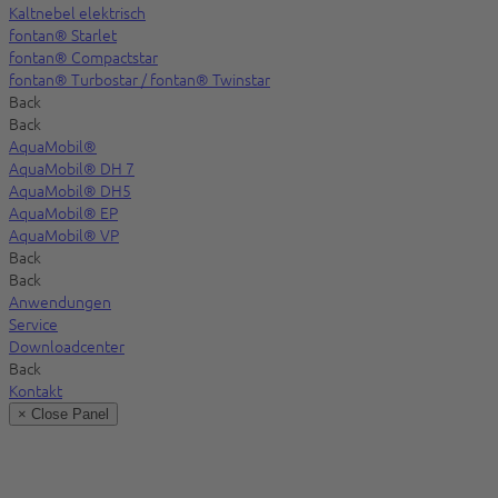
Kaltnebel elektrisch
fontan® Starlet
fontan® Compactstar
fontan® Turbostar / fontan® Twinstar
Back
Back
AquaMobil®
AquaMobil® DH 7
AquaMobil® DH5
AquaMobil® EP
AquaMobil® VP
Back
Back
Anwendungen
Service
Downloadcenter
Back
Kontakt
× Close Panel