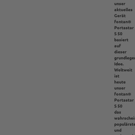
unser
aktuelles
Gerät
fontan®
Portastar
S 50
basiert
auf
dieser
grundlege
Idee.
Weltweit
ist
heute
unser
fontan®
Portastar
S 50
das
wahrschei
populärst
und