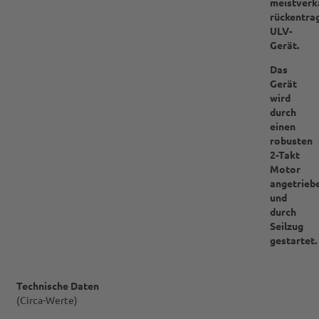
meistverk
rückentra
ULV-
Gerät.
Das
Gerät
wird
durch
einen
robusten
2-Takt
Motor
angetrieb
und
durch
Seilzug
gestartet.
Technische Daten
(Circa-Werte)