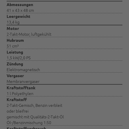
Abmessungen
41 x 43 x 48 cm
Leergewicht
13,4 kg
Motor
2-Takt-Motor, luftgekühlt
Hubraum
51 cm³
Leistung
1,5 kW/2,0 PS
Zündung
Elektromagnetisch
Vergaser
Membranvergaser
Kraftstofftank
1 l Polyethylen
Kraftstoff
2-Takt-Gemisch, Benzin verbleit
oder bleifrei
gemischt mit Qualitäts-2-Takt-Öl
Öl-/Benzinmischung 1:50
Kraftstoffverbrauch