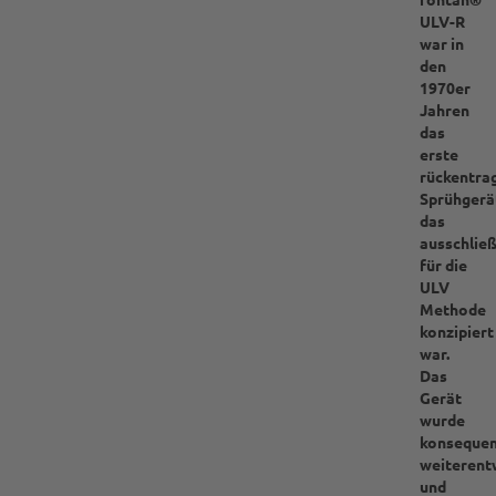
ULV-R
war in
den
1970er
Jahren
das
erste
rückentra
Sprühgerä
das
ausschließ
für die
ULV
Methode
konzipiert
war.
Das
Gerät
wurde
konseque
weiterentw
und