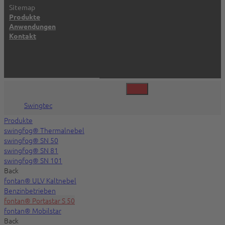
Sitemap
Produkte
Anwendungen
Kontakt
©2026 Swingtec GmbH, Isny, Deutschland
Swingtec
Produkte
swingfog® Thermalnebel
swingfog® SN 50
swingfog® SN 81
swingfog® SN 101
Back
fontan® ULV Kaltnebel
Benzinbetrieben
fontan® Portastar S 50
fontan® Mobilstar
Back