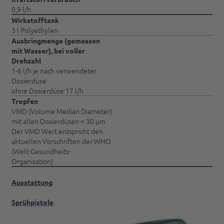
0,9 l/h
Wirkstofftank
3 l Polyethylen
Ausbringmenge (gemessen
mit Wasser), bei voller
Drehzahl
1-6 l/h je nach verwendeter
Dosierdüse
ohne Dosierdüse 17 l/h
Tropfen
VMD (Volume Median Diameter)
mit allen Dosierdüsen < 30 µm
Der VMD Wert entspricht den
aktuellen Vorschriften der WHO
(Welt-Gesundheits-
Organisation)
Ausstattung
Sprühpistole