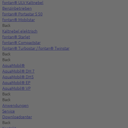
fontan® ULV Kaltnebel
Benzinbetrieben
fontan® Portastar S 50
fontan® Mobilstar
Back
Kaltnebel elektrisch
fontan® Starlet
fontan® Compactstar
fontan® Turbostar / fontan® Twinstar
Back
Back
AquaMobil®
AquaMobil® DH 7
AquaMobil® DH5
AquaMobil® EP
AquaMobil® VP
Back
Back
Anwendungen
Service
Downloadcenter
Back
Kontakt