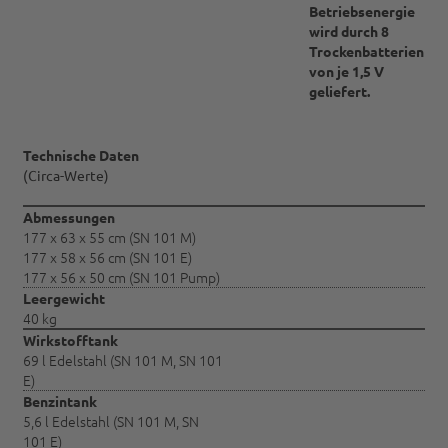
Betriebsenergie
wird durch 8
Trockenbatterien
von je 1,5 V
geliefert.
Technische Daten
(Circa-Werte)
Abmessungen
177 x 63 x 55 cm (SN 101 M)
177 x 58 x 56 cm (SN 101 E)
177 x 56 x 50 cm (SN 101 Pump)
Leergewicht
40 kg
Wirkstofftank
69 l Edelstahl (SN 101 M, SN 101
E)
Benzintank
5,6 l Edelstahl (SN 101 M, SN
101 E)