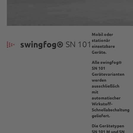
Mobil oder
stationär
swingfog®
SN 101
einsetzbare
Geräte.
Alle swingfog®
SN 101
Gerätevarianten
werden
ausschließlich
mit
automatischer
Wirkstoff-
Schnellabschaltung
geliefert.
Die Gerätetypen
SN 101 M und SN