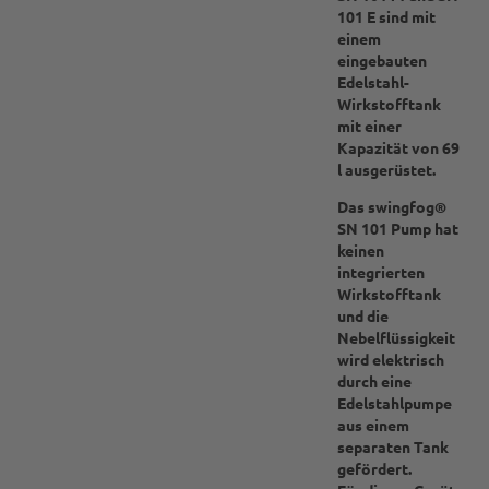
101 E sind mit
einem
eingebauten
Edelstahl-
Wirkstofftank
mit einer
Kapazität von 69
l ausgerüstet.
Das swingfog®
SN 101 Pump hat
keinen
integrierten
Wirkstofftank
und die
Nebelflüssigkeit
wird elektrisch
durch eine
Edelstahlpumpe
aus einem
separaten Tank
gefördert.