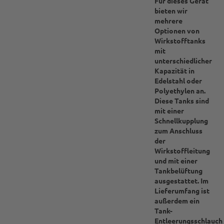
Für dieses Gerät
bieten wir
mehrere
Optionen von
Wirkstofftanks
mit
unterschiedlicher
Kapazität in
Edelstahl oder
Polyethylen an.
Diese Tanks sind
mit einer
Schnellkupplung
zum Anschluss
der
Wirkstoffleitung
und mit einer
Tankbelüftung
ausgestattet. Im
Lieferumfang ist
außerdem ein
Tank-
Entleerungsschlauch