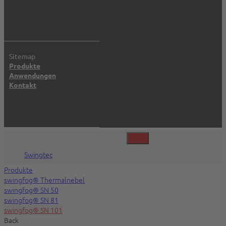
Sitemap
Produkte
Anwendungen
Kontakt
©2026 Swingtec GmbH, Isny, Deutschland
Swingtec
Produkte
swingfog® Thermalnebel
swingfog® SN 50
swingfog® SN 81
swingfog® SN 101
Back