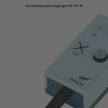
Fernbedienung swingfog® SN 101 M