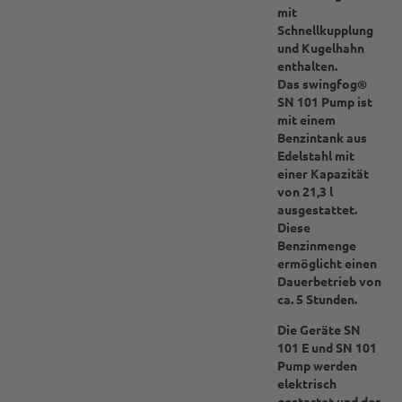
mit
Schnellkupplung
und Kugelhahn
enthalten.
Das swingfog®
SN 101 Pump ist
mit einem
Benzintank aus
Edelstahl mit
einer Kapazität
von 21,3 l
ausgestattet.
Diese
Benzinmenge
ermöglicht einen
Dauerbetrieb von
ca. 5 Stunden.
Die Geräte SN
101 E und SN 101
Pump werden
elektrisch
gestartet und der