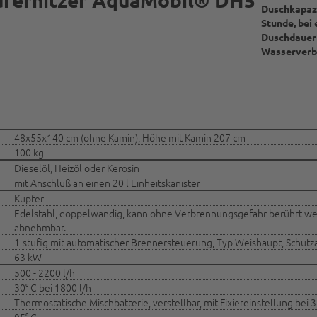
Duschkapazi
Stunde, bei
Duschdauer
Wasserverbr
48x55x140 cm (ohne Kamin), Höhe mit Kamin 207 cm
100 kg
Dieselöl, Heizöl oder Kerosin
mit Anschluß an einen 20 l Einheitskanister
Kupfer
Edelstahl, doppelwandig, kann ohne Verbrennungsgefahr berührt wer
abnehmbar.
1-stufig mit automatischer Brennersteuerung, Typ Weishaupt, Schutza
63 kW
500 - 2200 l/h
30° C bei 1800 l/h
Thermostatische Mischbatterie, verstellbar, mit Fixiereinstellung bei 3