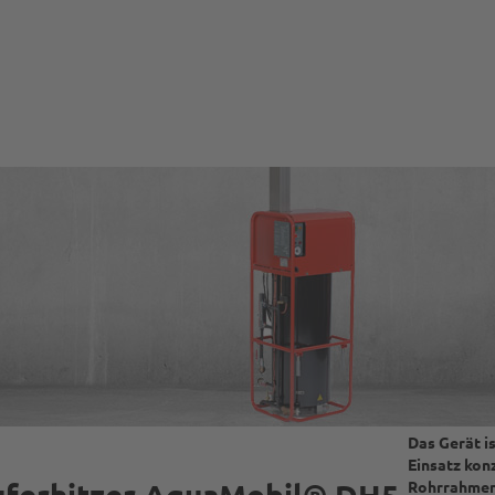
Das Gerät i
Einsatz konz
uferhitzer AquaMobil® DH5
Rohrrahmen 