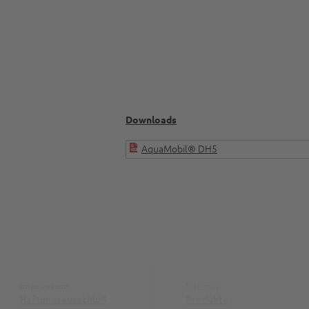
Downloads
AquaMobil® DH5
Impressum
Sitemap
Haftungsausschluß
Produkte