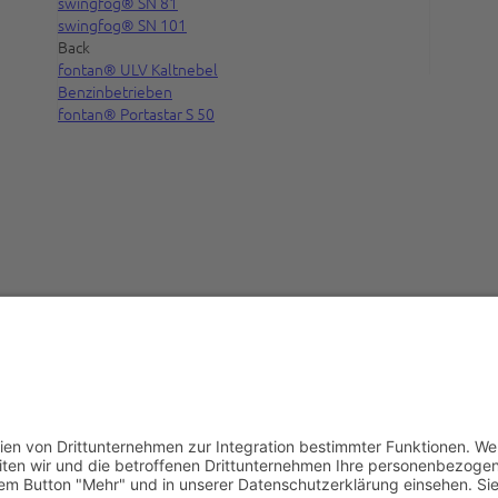
Wo
swingfog® SN 81
swingfog® SN 101
si
Back
fontan® ULV Kaltnebel
Benzinbetrieben
fontan® Portastar S 50