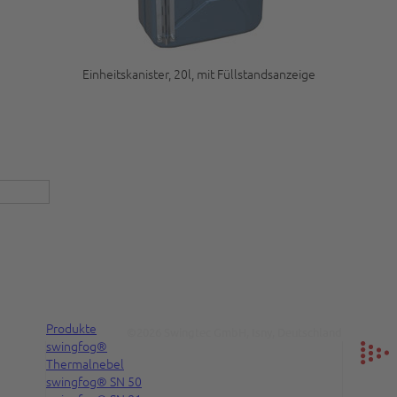
Einheitskanister, 20l, mit Füllstandsanzeige
Produkte
©2026 Swingtec GmbH, Isny, Deutschland
swingfog®
Thermalnebel
swingfog® SN 50