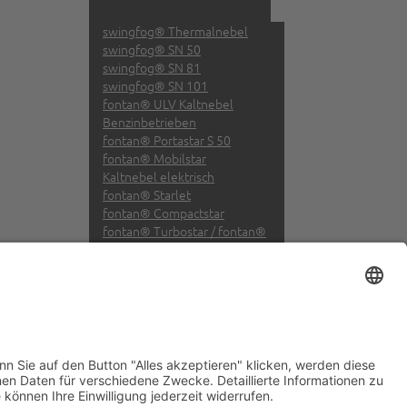
 wir
nd
swingfog® Thermalnebel
swingfog® SN 50
swingfog® SN 81
swingfog® SN 101
fontan® ULV Kaltnebel
Benzinbetrieben
fontan® Portastar S 50
fontan® Mobilstar
Kaltnebel elektrisch
fontan® Starlet
fontan® Compactstar
fontan® Turbostar / fontan®
Twinstar
AquaMobil®
AquaMobil® DH 7
AquaMobil® DH5
AquaMobil® EP
AquaMobil® VP
Anwendungen
Service