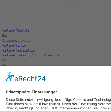
Datenschutz­erklärung
Anwendungen
Kontakt
fontan® Mobilstar
Back
Kaltnebel elektrisch
fontan® Starlet
fontan® Compactstar
fontan® Turbostar / fontan® Twinstar
Back
Back
AquaMobil®
AquaMobil® DH 7
AquaMobil® DH5
AquaMobil® EP
AquaMobil® VP
Back
Back
Anwendungen
Service