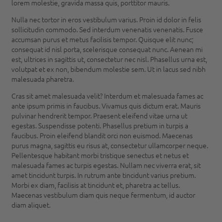
lorem molestie, gravida massa quis, porttitor mauris.
Nulla nec tortor in eros vestibulum varius. Proin id dolor in felis
sollicitudin commodo. Sed interdum venenatis venenatis. Fusce
accumsan purus et metus facilisis tempor. Quisque elit nunc;
consequat id nisl porta, scelerisque consequat nunc. Aenean mi
est, ultrices in sagittis ut, consectetur nec nisl. Phasellus urna est,
volutpat et ex non, bibendum molestie sem. Ut in lacus sed nibh
malesuada pharetra.
Cras sit amet malesuada velit? Interdum et malesuada fames ac
ante ipsum primis in faucibus. Vivamus quis dictum erat. Mauris
pulvinar hendrerit tempor. Praesent eleifend vitae urna ut
egestas. Suspendisse potenti. Phasellus pretium in turpis a
faucibus. Proin eleifend blandit orci non euismod. Maecenas
purus magna, sagittis eu risus at, consectetur ullamcorper neque.
Pellentesque habitant morbi tristique senectus et netus et
malesuada fames ac turpis egestas. Nullam nec viverra erat, sit
amet tincidunt turpis. In rutrum ante tincidunt varius pretium.
Morbi ex diam, facilisis at tincidunt et, pharetra ac tellus.
Maecenas vestibulum diam quis neque fermentum, id auctor
diam aliquet.