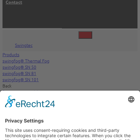
Contact
©2026 Swingtec GmbH, Isny, Deutschland
Swingtec
Products
swingfog® Thermal Fog
swingfog® SN 50
swingfog® SN 81
swingfog® SN 101
Back
fontan® ULV Cold Fog
Gasoline driven
fontan® Portastar S 50
fontan® Mobilstar
Back
Kaltnebel elektrisch EN
fontan® Starlet
fontan® Compactstar