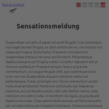
Skip to content
Español
Français
Deutsch
English
Swingtec
Ein Unternehmen mit Tradition
Sensationsmeldung
Suspendisse convallis id sapien sit amet feugiat. Cras scelerisque,
risus eget laoreet feugiat, ex diam sollicitudin ex, non facilisis orci
massa sed magna. Nulla facilisi. Praesent ut tincidunt ex.
Suspendisse tristique nec eros sed tincidunt. Pellentesque
dapibus posuere est fringilla mattis. Curabitur dignissim elit ut
rhoncus vestibulum. Praesent tempor, lectus at gravida
condimentum, orci augue feugiat velit, quis scelerisque lacus
enim non nisi. Suspendisse aliquam interdum metus vel
pellentesque. Fusce ut semper orci. Donec elementum auctor
nulla sit amet lobortis? Morbi non sollicitudin est. Maecenas
maximus, arcu ac faucibus porta, nibh odio facilisis metus, vitae
interdum orci velit ut odio. In hendrerit nisi ligula, at gravida elit
dapibus accumsan. Class aptent taciti sociosqu ad litora torquent
per conubia nostra, per inceptos himenaeos. Vivamus scelerisque